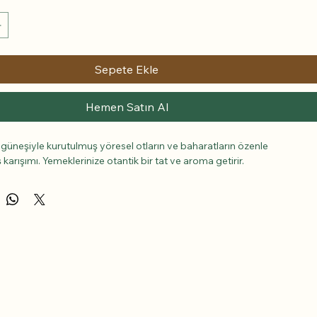
Sepete Ekle
Hemen Satın Al
güneşiyle kurutulmuş yöresel otların ve baharatların özenle 
arışımı. Yemeklerinize otantik bir tat ve aroma getirir.