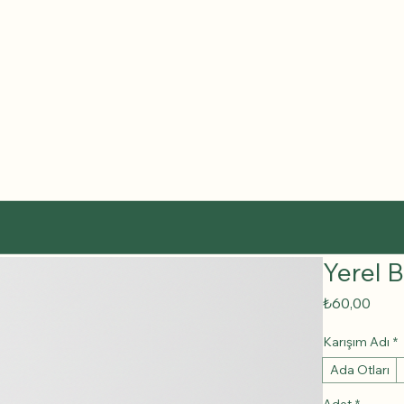
Yerel B
Fiyat
₺60,00
Karışım Adı
*
Ada Otları
Adet
*