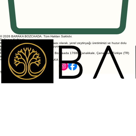
© 2026 BARAKA BOZCAADA. Tüm Hakları Saklıdır.
Doğanın Kalbinde
Kültürel mirasımızın modern bir yansıması olarak, yerel zeytinyağı üretimimizi ve huzur dolu
konaklama deneyimimizi sizlerle paylaşıyoruz.
Bize Ulaşın
Papazbahçe Mevkii Küme Evler No:43 Bozcaada 17680 Çanakkale, Çanakkale Türkiye (TR)
info@barakabozcaada.com
+90 540 522 72 52 / +90 540-5-BARAKA
Takip Edin